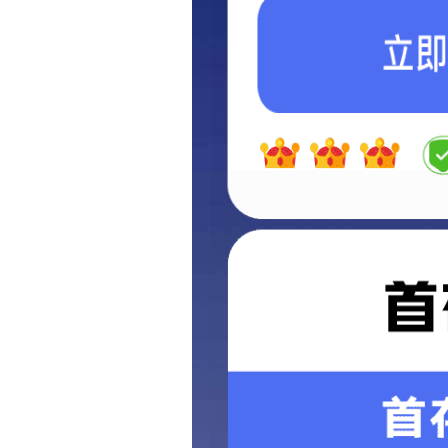
联系我们
在线留言
百度导航
餐饮设备
在线商城
ONline Shop
风萝卜干
0
优惠价：￥
元