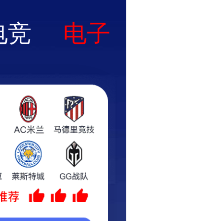
授权
真材实料
联系我们
首页
>
联系我们