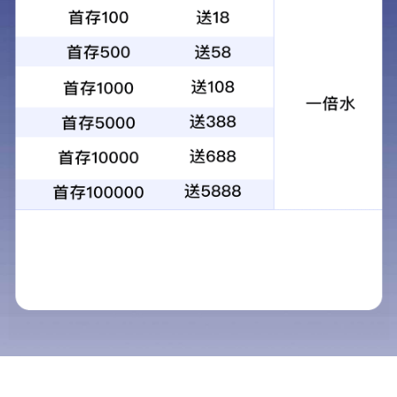
笑熬江湖
老麻抄手
火锅米线
重庆小面
夏日凉菜
花甲米线
砂锅米线