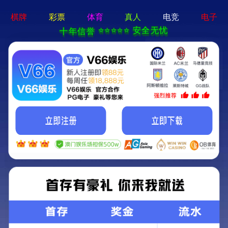
首页
关于我们
新闻资讯
获奖时刻
阅读美食
商标授权
真材实料
联系我们
东升pg娱乐游
栏目导航