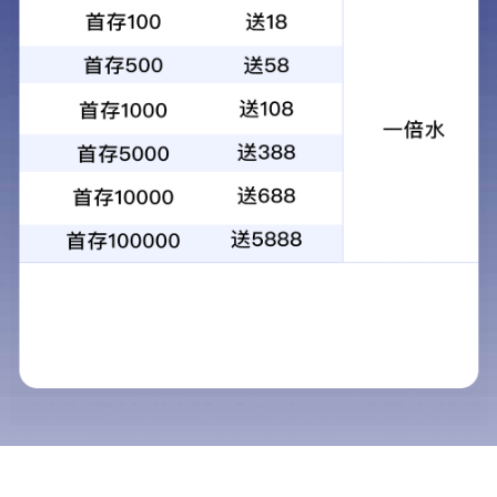
联系我们
在线留言
百度导航
餐饮设备
在线商城
ONline Shop
风萝卜干
0
优惠价：￥
元