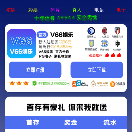
首页
关于我们
新闻资讯
获奖时刻
阅读美食
商标授权
真材实料
联系我们
联系我们
栏目导航